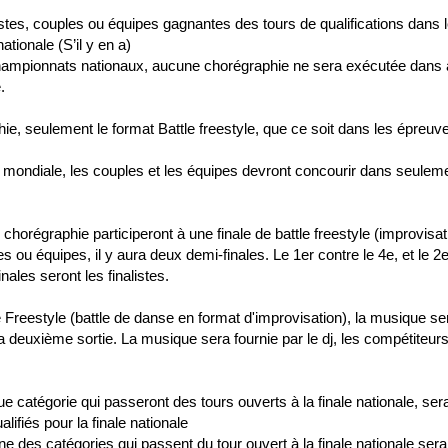
listes, couples ou équipes gagnantes des tours de qualifications dans l
nationale (S’il y en a)
championnats nationaux, aucune chorégraphie ne sera exécutée dans a
.
e, seulement le format Battle freestyle, que ce soit dans les épreuves 
ale mondiale, les couples et les équipes devront concourir dans seuleme
 chorégraphie participeront à une finale de battle freestyle (improvisati
s ou équipes, il y aura deux demi-finales. Le 1er contre le 4e, et le 
les seront les finalistes.
tle Freestyle (battle de danse en format d'improvisation), la musique s
s la deuxième sortie. La musique sera fournie par le dj, les compétite
catégorie qui passeront des tours ouverts à la finale nationale, sera
lifiés pour la finale nationale
des catégories qui passent du tour ouvert à la finale nationale sera 