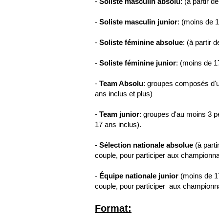
-
Soliste masculin absolu
: (à partir d
-
Soliste masculin junior
: (moins de 1
-
Soliste féminine absolue
: (à partir 
-
Soliste féminine junior
: (moins de 1
-
Team Absolu
: groupes composés d'
ans inclus et plus)
-
Team junior
: groupes d'au moins 3 
17 ans inclus).
-
Sélection nationale absolue
(à parti
couple, pour participer aux championnat
-
Équipe nationale junior
(moins de 17
couple, pour participer aux championnat
Format: