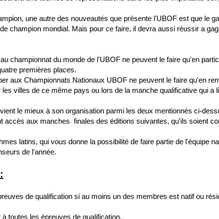
hampion, une autre des nouveautés que présente l'UBOF est que le 
de champion mondial. Mais pour ce faire, il devra aussi réussir a ga
r au championnat du monde de l'UBOF ne peuvent le faire qu'en partic
quatre premières places.
iper aux Championnats Nationaux UBOF ne peuvent le faire qu'en remp
les villes de ce même pays ou lors de la manche qualificative qui a lieu
vient le mieux à son organisation parmi les deux mentionnés ci-dess
ès aux manches finales des éditions suivantes, qu'ils soient conséc
s latins, qui vous donne la possibilité de faire partie de l'équipe nat
nseurs de l'année.
:
reuves de qualification si au moins un des membres est natif ou résid
à toutes les épreuves de qualification.